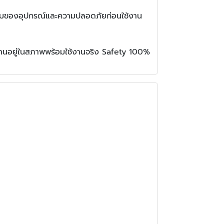
มาะสมของอุปกรณ์และความปลอดภัยก่อนใช้งาน
งานอยู่ในสภาพพร้อมใช้งานจริง Safety 100%