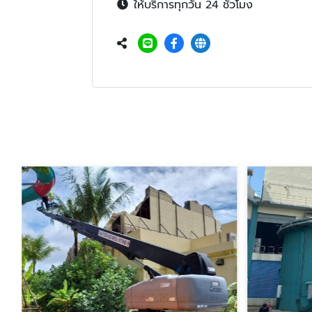
ให้บริการทุกวัน 24 ชั่วโมง