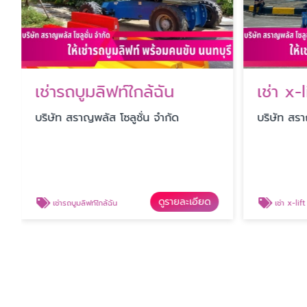
เช่ารถบูมลิฟท์ใกล้ฉัน
เช่า x-
บริษัท สราญพลัส โซลูชั่น จำกัด
บริษัท สรา
ดูรายละเอียด
เช่ารถบูมลิฟท์ใกล้ฉัน
เช่า x-lift