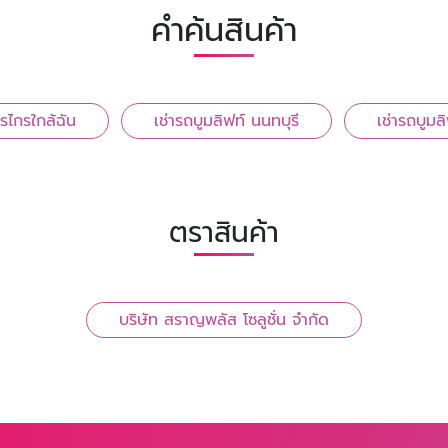
คำค้นสินค้า
รไกรใกล้ฉัน
เช่ารถบูมลิฟท์ นนทบุรี
เช่ารถบูมล
ตราสินค้า
บริษัท สราญพลัส โซลูชั่น จำกัด