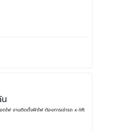
ฉัน
ลอดไฟ งานติดตั้งฝ้าไฟ ต้องการเช่ารถ x-lift