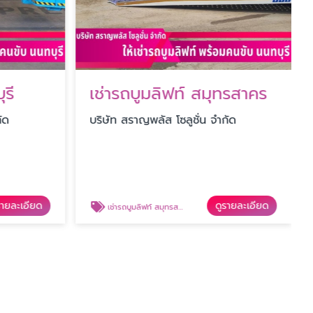
ุรี
เช่ารถบูมลิฟท์ สมุทรสาคร
ัด
บริษัท สราญพลัส โซลูชั่น จำกัด
รายละเอียด
ดูรายละเอียด
เช่ารถบูมลิฟท์ สมุทรสาคร