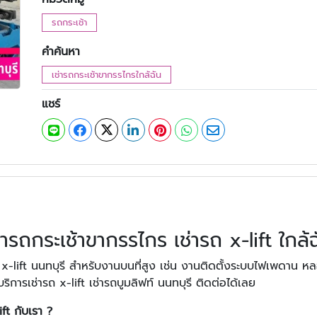
รถกระเช้า
คำค้นหา
เช่ารถกระเช้าขากรรไกรใกล้ฉัน
แชร์
่ารถกระเช้าขากรรไกร เช่ารถ x-lift ใกล้
รถ x-lift นนทบุรี สำหรับงานบนที่สูง เช่น งานติดตั้งระบบไฟเพดาน ห
ิการเช่ารถ x-lift เช่ารถบูมลิฟท์ นนทบุรี ติดต่อได้เลย
ft กับเรา ?