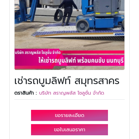
เช่ารถบูมลิฟท์ สมุทรสาคร
ตราสินค้า :
บริษัท สราญพลัส โซลูชั่น จำกัด
ขอรายละเอียด
ขอใบเสนอราคา