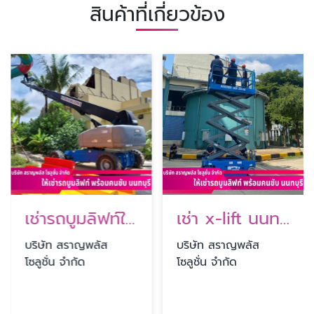
สินค้าที่เกี่ยวข้อง
เช่ารถบูมลิฟท์ใกล้ฉัน
เช่า x-lift นนทบุรี
บริษัท สราญพลัส
บริษัท สราญพลัส
โซลูชั่น จำกัด
โซลูชั่น จำกัด