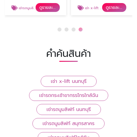
ดูรายละเอียด
ดูรายละเอียด
เช่ารถบูมลิฟท์ใกล้ฉัน
เช่า x-lift นนทบุรี
คำค้นสินค้า
เช่า x-lift นนทบุรี
เช่ารถกระเช้าขากรรไกรใกล้ฉัน
เช่ารถบูมลิฟท์ นนทบุรี
เช่ารถบูมลิฟท์ สมุทรสาคร