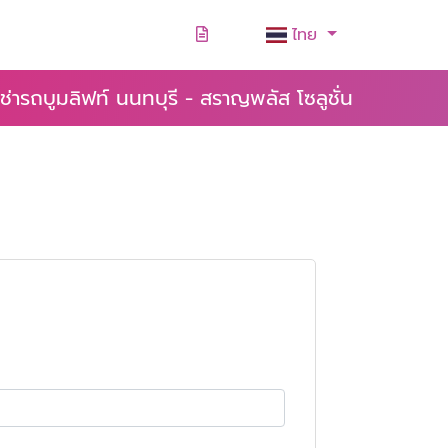
ไทย
เช่ารถบูมลิฟท์ นนทบุรี - สราญพลัส โซลูชั่น