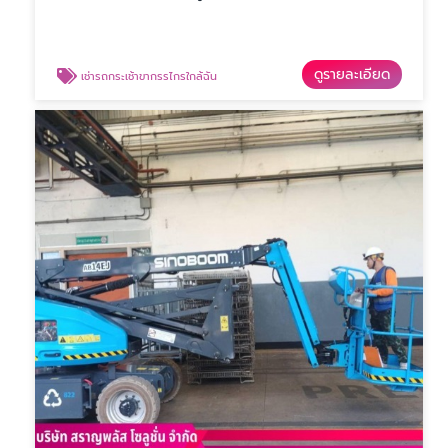
ดูรายละเอียด
เช่ารถกระเช้าขากรรไกรใกล้ฉัน