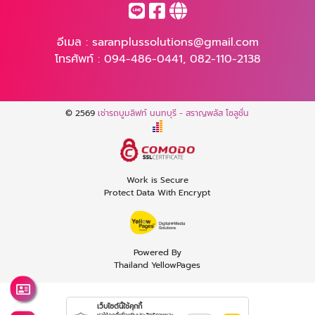
อีเมล :
saranplussolutions@gmail.com
โทรศัพท์ :
094-486-0441
,
082-110-2138
© 2569
เช่ารถบูมลิฟท์ นนทบุรี - สราญพลัส โซลูชั่น
Work is Secure
Protect Data With Encrypt
Powered By
Thailand YellowPages
เว็บไซต์นี้ใช้คุกกี้