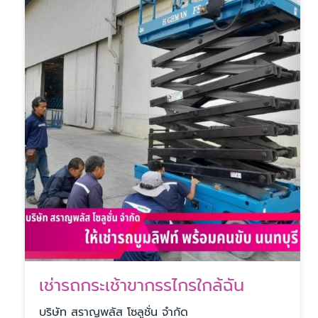
เช่ารถกระเช้าขากรรไกรใกล้ฉัน
บริษัท สราญพลัส โซลูชั่น จำกัด