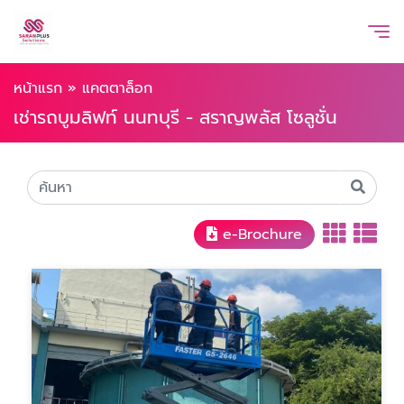
หน้าแรก
»
แคตตาล็อก
เช่ารถบูมลิฟท์ นนทบุรี - สราญพลัส โซลูชั่น
e-Brochure