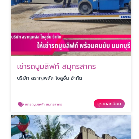
เช่ารถบูมลิฟท์ สมุทรสาคร
บริษัท สราญพลัส โซลูชั่น จำกัด
ดูรายละเอียด
เช่ารถบูมลิฟท์ สมุทรสาคร