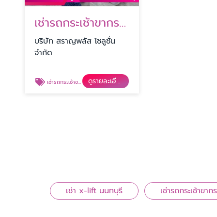
เช่ารถกระเช้าขากรรไกรใกล้ฉัน
บริษัท สราญพลัส โซลูชั่น
จำกัด
ดูรายละเอียด
เช่ารถกระเช้าขากรรไกรใกล้ฉัน
เช่า x-lift นนทบุรี
เช่ารถกระเช้าขากร