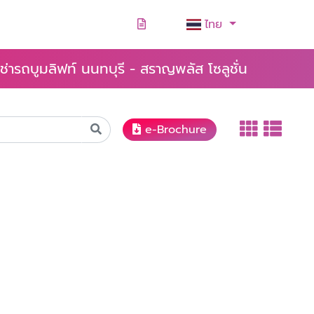
ไทย
เช่ารถบูมลิฟท์ นนทบุรี - สราญพลัส โซลูชั่น
e-Brochure