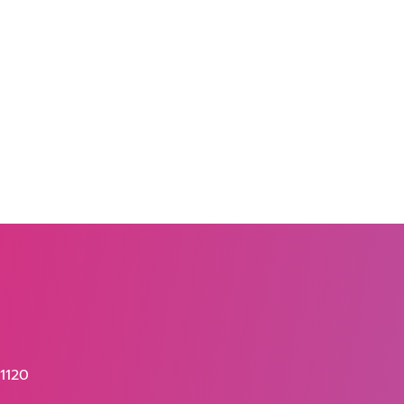
11120