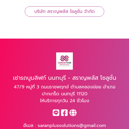
บริษัท สราญพลัส โซลูชั่น จำกัด
เช่ารถบูมลิฟท์ นนทบุรี - สราญพลัส โซลูชั่น
47/9 หมู่ที่ 3 ถนนราชพฤกษ์ ตำบลคลองข่อย อำเภอ
ปากเกร็ด นนทบุรี 11120
ให้บริการทุกวัน 24 ชั่วโมง
อีเมล :
saranplussolutions@gmail.com