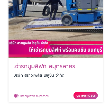
เช่ารถบูมลิฟท์ สมุทรสาคร
บริษัท สราญพลัส โซลูชั่น จำกัด
ดูรายละเอียด
เช่ารถบูมลิฟท์ สมุทรสาคร