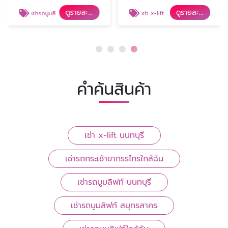
ดูรายละเอียด
ดูรายละเอียด
เช่ารถบูมลิฟท์ใกล้ฉัน
เช่า x-lift นนทบุรี
คำค้นสินค้า
เช่า x-lift นนทบุรี
เช่ารถกระเช้าขากรรไกรใกล้ฉัน
เช่ารถบูมลิฟท์ นนทบุรี
เช่ารถบูมลิฟท์ สมุทรสาคร