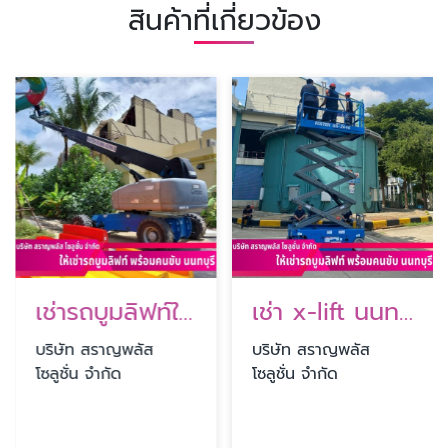
สินค้าที่เกี่ยวข้อง
เช่ารถบูมลิฟท์ใกล้ฉัน
เช่า x-lift นนทบุรี
บริษัท สราญพลัส
บริษัท สราญพลัส
โซลูชั่น จำกัด
โซลูชั่น จำกัด