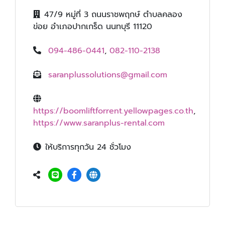
47/9 หมู่ที่ 3 ถนนราชพฤกษ์ ตำบลคลอง
ข่อย อำเภอปากเกร็ด นนทบุรี 11120
094-486-0441
,
082-110-2138
saranplussolutions@gmail.com
https://boomliftforrent.yellowpages.co.th
,
https://www.saranplus-rental.com
ให้บริการทุกวัน 24 ชั่วโมง