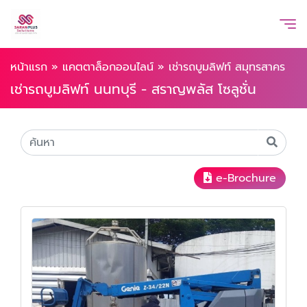
หน้าแรก
»
แคตตาล็อกออนไลน์
»
เช่ารถบูมลิฟท์ สมุทรสาคร
เช่ารถบูมลิฟท์ นนทบุรี - สราญพลัส โซลูชั่น
e-Brochure