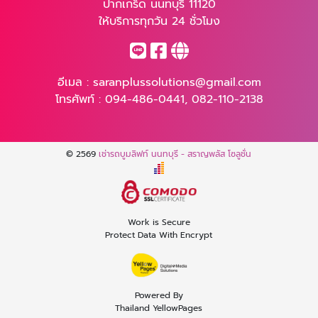
ปากเกร็ด นนทบุรี 11120
ให้บริการทุกวัน 24 ชั่วโมง
อีเมล :
saranplussolutions@gmail.com
โทรศัพท์ :
094-486-0441
,
082-110-2138
© 2569
เช่ารถบูมลิฟท์ นนทบุรี - สราญพลัส โซลูชั่น
Work is Secure
Protect Data With Encrypt
Powered By
Thailand YellowPages